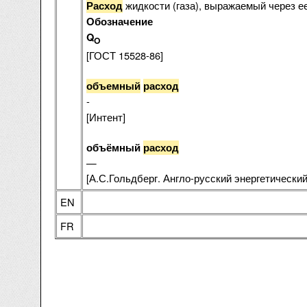
жидкости (газа), выражаемый через е
Расход
Обозначение
Q
O
[ГОСТ 15528-86]
объемный
расход
-
[Интент]
объёмный
расход
—
[А.С.Гольдберг. Англо-русский энергетический 
EN
FR