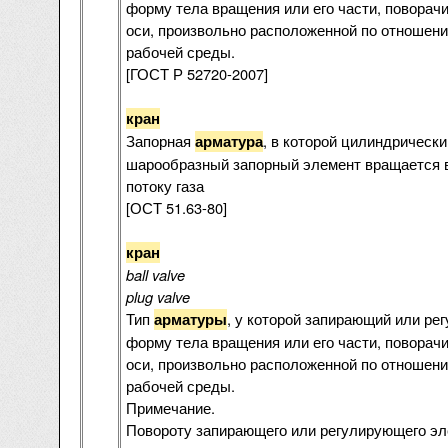
форму тела вращения или его части, поворач
оси, произвольно расположенной по отношени
рабочей среды.
[ГОСТ Р 52720-2007]
кран
Запорная
, в которой цилиндрически
арматура
шарообразный запорный элемент вращается в
потоку газа
[ОСТ 51.63-80]
кран
ball valve
plug valve
Тип
, у которой запирающий или р
арматуры
форму тела вращения или его части, поворач
оси, произвольно расположенной по отношени
рабочей среды.
Примечание.
Повороту запирающего или регулирующего э