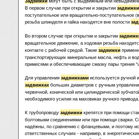
могут быть с выдвижным или невыдвижн
Задвижки
В первом случае при открытии и закрытии
задвижки
поступательное или вращательно-поступательное (в
резьба шпинделя и гайка находятся вне полости
за
Во втором случае при открытии и закрытии
задвижк
вращательное движение, а ходовая резьба находит
контакте с рабочей средой. Такие
примени
задвижки
транспортирующих минеральные масла, нефть и вод
примесями и обеспечивающие смазку пары трения "ш
Для управления
используется ручной и
задвижками
больших диаметров с ручным управление
задвижках
червячной, конической или цилиндрической зубчат
необходимого усилия на маховиках ручного привода
К трубопроводу
крепятся при помощи ста
задвижки
болтовыми соединениями или при помощи сварки. С
надёжны, по сравнению с фланцевыми, и поэтому и
ответственных случаях - например, в энергетически