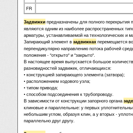
FR
предназначены для полного перекрытия п
Задвижки
являются одним из наиболее распространенных тип
арматуры, устанавливаемой на технологических и м
Запирающий элемент в
перемещается во
задвижках
перпендикулярно направлению потока рабочей среды
положения - "открыто" и "закрыто".
В настоящее время выпускается большое количеств
разновидностей задвижек, отличающихся:
• конструкцией запирающего элемента (затвора);
• расположением ходового узла;
• типом привода;
• способом подсоединения к трубопроводу.
В зависимости от конструкции запорного органа
зад
клиновые и параллельные: у первых уплотнительны
небольшим углом, образуя клин, а у вторых - упло
параллельно друг другу.