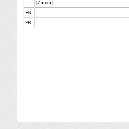
[Интент]
EN
FR