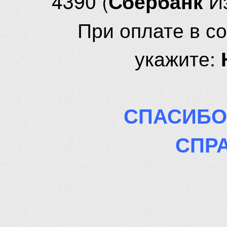
4390 (
И
Сбербанк
При оплате в с
укажите:
СПАСИБО
СПР