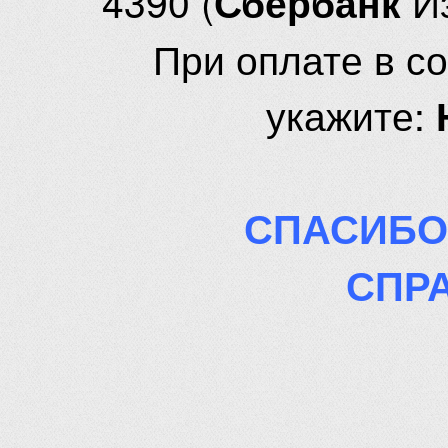
4390 (
И
Сбербанк
При оплате в с
укажите:
СПАСИБО
СПР